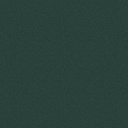
KOS
La formule
Une approche complète : des villes et villages
selectionnés, des maisons prêtes à vivre et une
aide à l'intégration pour que votre transition
soit simple, fluide et maîtrisée.
Une sélection de petites villes et
villages qui ont tout pour plaire