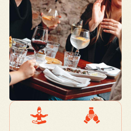
humain à
l'installation et à
l'intégration
KOS
accompagne l’installation et
l’intégration des familles, pour les aider à
trouver rapidement leur repères et à
s'ancrer localement.