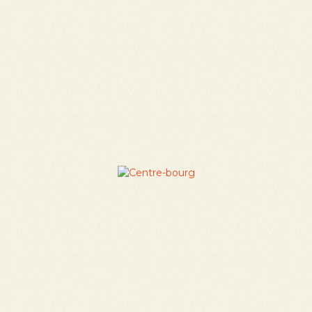
Une sélection de
petites villes et
villages qui ont tout
pour plaire
KOS
sélectionne des petites villes et
villages adaptés au quotidien d’une