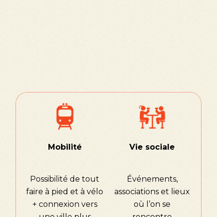
famille et source d'épanouissement.
Nous visitons, observons, échangeons
avec les habitants et expérimentons la
vie sur place, pas seulement le décor.
Mobilité
Vie sociale
Possibilité de tout
Événements,
faire à pied et à vélo
associations et lieux
+ connexion vers
où l’on se
une ville plus
rencontre