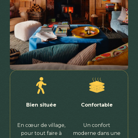
KOS
achète et réhabilite des maisons en
coeur de village, puis les loue meublées
et prêtes à vivre pour des baux d'un an,
afin que l'installation soit immédiate et
sans logistique.
Bien située
Confortable
En cœur de village,
Un confort
pour tout faire à
moderne dans une